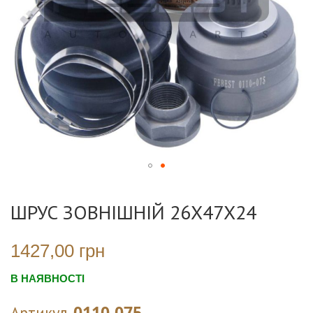
Перейти
до
ШРУС ЗОВНІШНІЙ 26X47X24
початку
галереї
зображень
1427,00 грн
В НАЯВНОСТІ
0110-075
Артикул