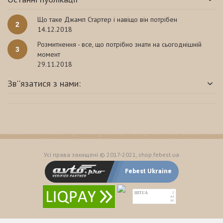
Що таке Джамп Стартер і навіщо він потрібен
2
14.12.2018
Розмитнення - все, що потрібно знати на сьогоднішній
3
момент
29.11.2018
Зв''язатися з нами:
Усі права захищені © 2017-2021, shop.febest.ua
Febest Ukraine
HIT.UA
2
44
46