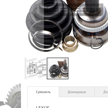
Перейти
до
Сумісність
Докладніше
До
початку
галереї
зображень