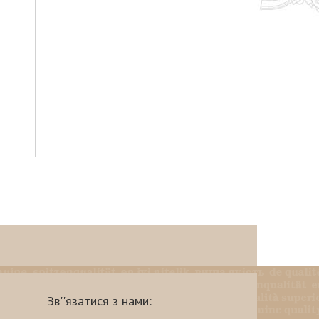
Зв''язатися з нами: