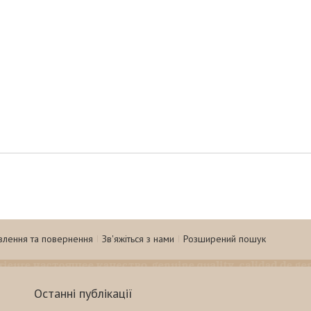
влення та повернення
Зв'яжіться з нами
Розширений пошук
Останні публікації