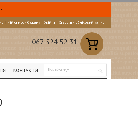
а.
ис
Мій список бажань
Увійти
Створити обліковий запис
067 524 52 31
ТІЯ
КОНТАКТИ
Search
0