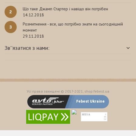
Що таке Джамп Стартер і навіщо він потрібен
2
14.12.2018
Розмитнення - все, що потрібно знати на сьогоднішній
3
момент
29.11.2018
Зв''язатися з нами:
Усі права захищені © 2017-2021, shop.febest.ua
Febest Ukraine
HIT.UA
2
48
59