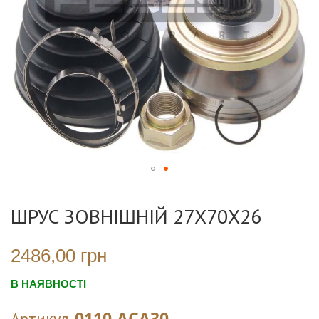
Перейти
до
ШРУС ЗОВНІШНІЙ 27X70X26
початку
галереї
зображень
2486,00 грн
В НАЯВНОСТІ
0110-ACA30
Артикул