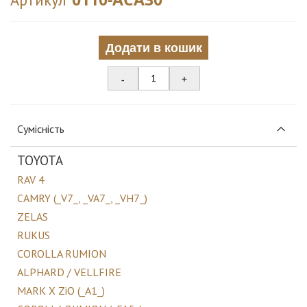
Додати в кошик
-
+
Сумісність
TOYOTA
RAV 4
CAMRY (_V7_, _VA7_, _VH7_)
ZELAS
RUKUS
COROLLA RUMION
ALPHARD / VELLFIRE
MARK X ZiO (_A1_)