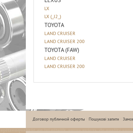
LEXUS
LX
LX (_J2_)
TOYOTA
LAND CRUISER
LAND CRUISER 200
TOYOTA (FAW)
LAND CRUISER
LAND CRUISER 200
Договор публичной оферты
Пошукові запити
Замо