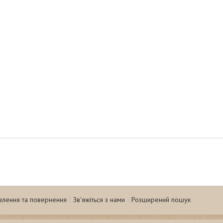
влення та повернення
Зв'яжіться з нами
Розширений пошук