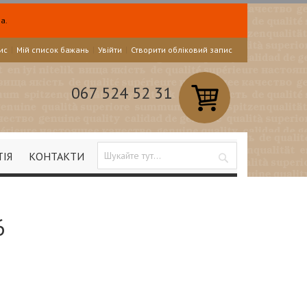
а.
ис
Мій список бажань
Увійти
Створити обліковий запис
067 524 52 31
ТІЯ
КОНТАКТИ
Search
6