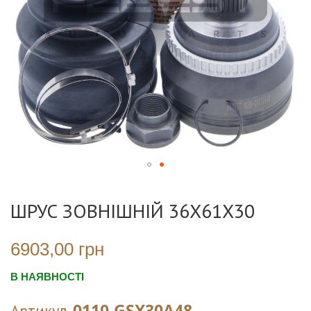
Перейти
до
ШРУС ЗОВНІШНІЙ 36X61X30
початку
галереї
зображень
6903,00 грн
В НАЯВНОСТІ
0110-GSX30A48
Артикул