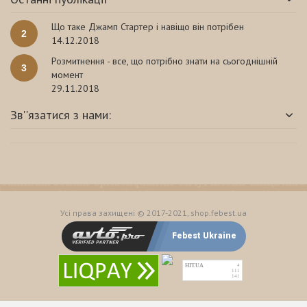
Що таке Джамп Стартер і навіщо він потрібен
2
14.12.2018
Розмитнення - все, що потрібно знати на сьогоднішній
3
момент
29.11.2018
Зв''язатися з нами:
Усі права захищені © 2017-2021, shop.febest.ua
Febest Ukraine
HIT.UA
4
111
141