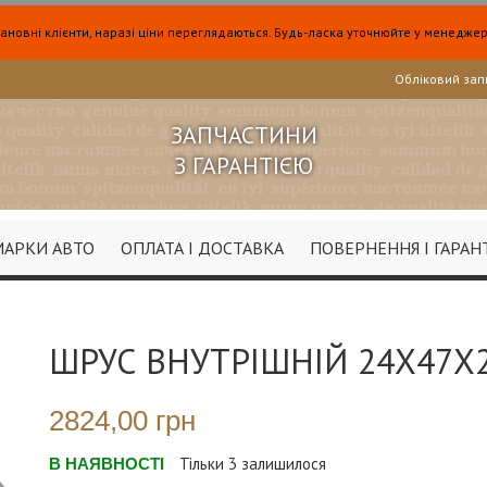
ановні клієнти, наразі ціни переглядаються. Будь-ласка уточнюйте у менеджер
Обліковий зап
ЗАПЧАСТИНИ
З ГАРАНТІЄЮ
МАРКИ АВТО
ОПЛАТА І ДОСТАВКА
ПОВЕРНЕННЯ І ГАРАН
ШРУС ВНУТРІШНІЙ 24X47X
2824,00 грн
В НАЯВНОСТІ
Тільки
3
залишилося