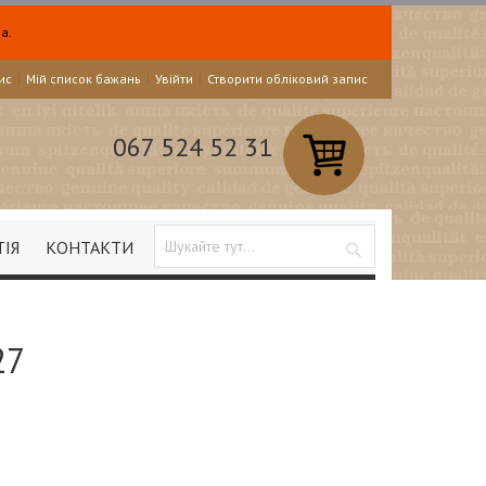
а.
ис
Мій список бажань
Увійти
Створити обліковий запис
067 524 52 31
ТІЯ
КОНТАКТИ
Search
27