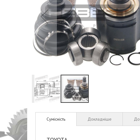
Перейти
до
Сумісність
Докладніше
До
початку
галереї
зображень