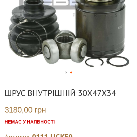
Перейти
до
ШРУС ВНУТРІШНІЙ 30X47X34
початку
галереї
зображень
3180,00 грн
НЕМАЄ У НАЯВНОСТІ
0111-UCK50
Артикул