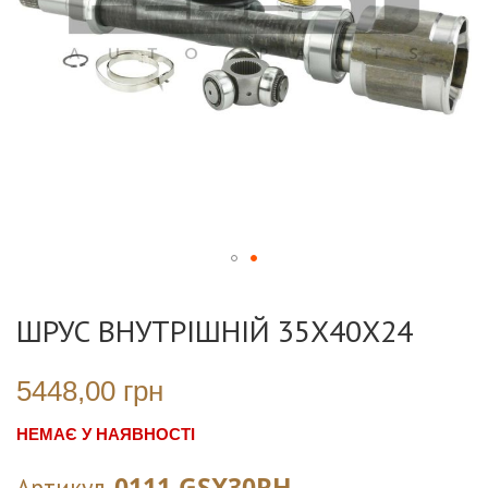
Перейти
до
ШРУС ВНУТРІШНІЙ 35X40X24
початку
галереї
зображень
5448,00 грн
НЕМАЄ У НАЯВНОСТІ
0111-GSX30RH
Артикул