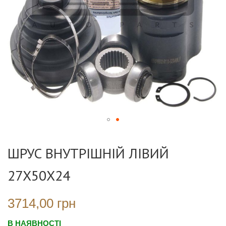
Перейти
до
ШРУС ВНУТРІШНІЙ ЛІВИЙ
початку
галереї
27X50X24
зображень
3714,00 грн
В НАЯВНОСТІ