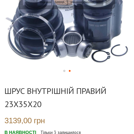
Перейти
до
ШРУС ВНУТРІШНІЙ ПРАВИЙ
початку
галереї
23X35X20
зображень
3139,00 грн
В НАЯВНОСТІ
Тільки
3
залишилося