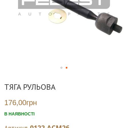
Перейти
до
ТЯГА РУЛЬОВА
початку
галереї
зображень
176,00грн
В НАЯВНОСТІ
0122-ACM26
Артикул