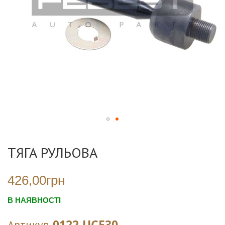
Перейти
до
ТЯГА РУЛЬОВА
початку
галереї
зображень
426,00грн
В НАЯВНОСТІ
0122-UCF30
Артикул