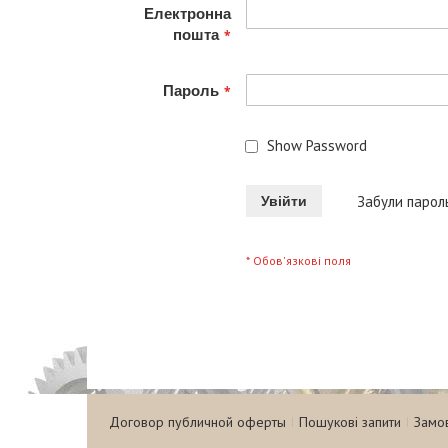
Електронна
пошта
Пароль
Show Password
Увійти
Забули парол
Договор публичной оферты
Пошукові запити
Замо