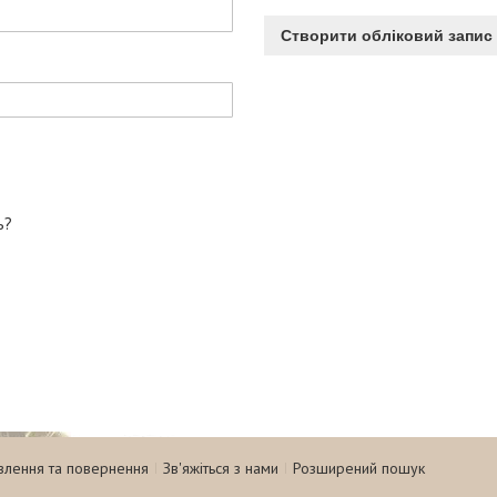
Створити обліковий запис
ь?
влення та повернення
Зв'яжіться з нами
Розширений пошук