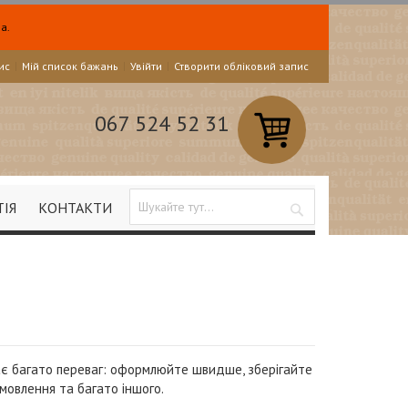
а.
ис
Мій список бажань
Увійти
Створити обліковий запис
067 524 52 31
ТІЯ
КОНТАКТИ
Search
ає багато переваг: оформлюйте швидше, зберігайте
амовлення та багато іншого.