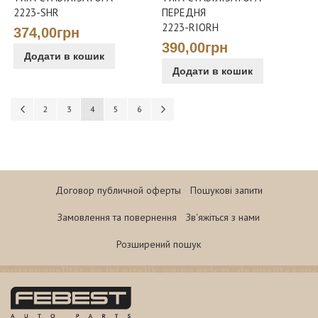
2223-SHR
ПЕРЕДНЯ
2223-RIORH
374,00грн
390,00грн
Додати в кошик
Додати в кошик
Сторінка
Сторінка
Попереднє
Сторінка
Сторінка
You're currently reading page
Сторінка
Сторінка
Сторінка
Наступне
2
3
4
5
6
Договор публичной оферты
Пошукові запити
Замовлення та повернення
Зв'яжіться з нами
Розширений пошук