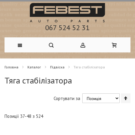
067 524 52 31
Skip
Головна
Каталог
Підвіска
Тяга стабілізатора
to
Тяга стабілізатора
Content
Со
Сортувати за
у
по
зб
Позиції
37
-
48
з
524