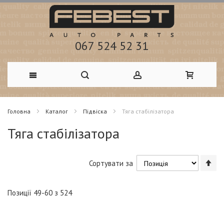
067 524 52 31
Skip
Головна
Каталог
Підвіска
Тяга стабілізатора
to
Тяга стабілізатора
Content
Со
Сортувати за
у
по
зб
Позиції
49
-
60
з
524