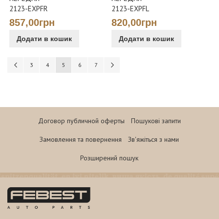
2123-EXPFR
2123-EXPFL
857,00грн
820,00грн
Додати в кошик
Додати в кошик
Сторінка
Сторінка
Попереднє
Сторінка
Сторінка
You're currently reading page
Сторінка
Сторінка
Сторінка
Наступне
3
4
5
6
7
Договор публичной оферты
Пошукові запити
Замовлення та повернення
Зв'яжіться з нами
Розширений пошук