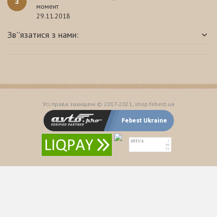
3
момент
29.11.2018
Зв''язатися з нами:
Усі права захищені © 2017-2021, shop.febest.ua
Febest Ukraine
HIT.UA
1
46
52