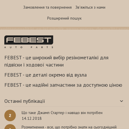
Замовлення та повернення
Зв'яжіться з нами
Розширений пошук
FEBEST - це широкий вибір резінометалікі для
підвіски і ходової частини
FEBEST - це деталі окремо від вузла
FEBEST - це надійні запчастини за доступною ціною
Останні публікації
Що таке Джамп Стартер і навіщо він потрібен
2
14.12.2018
Розмитнення - все, що потрібно знати на сьогоднішній