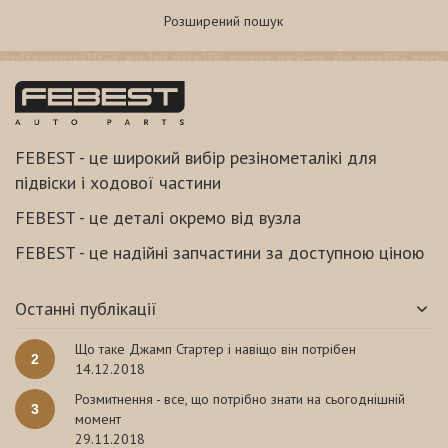
вибитися в лідери ринку автозапчастин. Сьогодні Febest
Розширений пошук
GMBH проводить власні розробки в сфері полімерних
матеріалів і займається виробництвом запчастин для
ходової японських, корейських, європейських і
американських автомобілів, випускаючи запчастини,
аналогів яким зовсім немає.
Формула полімеру в своїй основі використовує
FEBEST - це широкий вибір резінометалікі для
натуральні, синтетичні еластомери і спеціальні
підвіски і ходової частини
присадки,що забезпечує автозапчастинам Febest
підвищену зносостійкість, терміном служби і можливістю
FEBEST - це деталі окремо від вузла
експлуатувати продукцію до -45 градусів за Цельсієм.
FEBEST - це надійні запчастини за доступною ціною
Купити будь-які запчастини для
Останні публікації
автомобіля!
Що таке Джамп Стартер і навіщо він потрібен
2
14.12.2018
Асортимент автозапчастин Febest надзвичайно широкий і
Розмитнення - все, що потрібно знати на сьогоднішній
3
включає найрізноманітніші деталі:
момент
29.11.2018