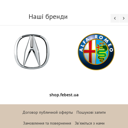
Наші бренди
shop.febest.ua
Автомобільні запчастини Febest - це не тільки приємна
ціна і широкий асортимент, а й справжня німецька
Договор публичной оферты
Пошукові запити
практичність! З'явилася ця компанія ще в 1999 році, у
Франкфурті, Німеччина, і всього за кілька років зуміла
Замовлення та повернення
Зв'яжіться з нами